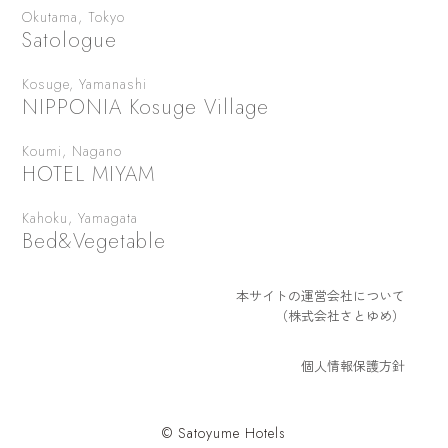
Okutama, Tokyo
Satologue
Kosuge, Yamanashi
NIPPONIA Kosuge Village
Koumi, Nagano
HOTEL MIYAM
Kahoku, Yamagata
Bed&Vegetable
本サイトの運営会社について
（株式会社さとゆめ）
個人情報保護方針
© Satoyume Hotels